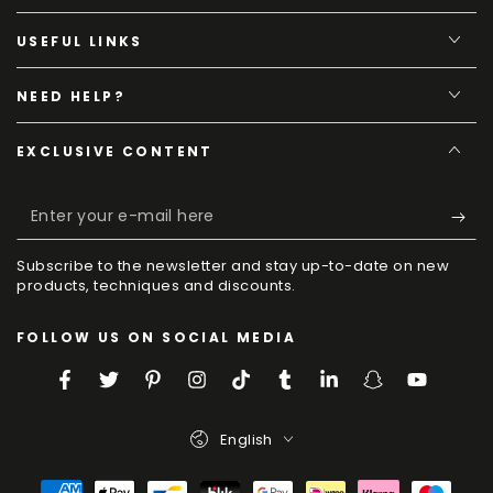
USEFUL LINKS
NEED HELP?
EXCLUSIVE CONTENT
Enter
your
Subscribe to the newsletter and stay up-to-date on new
e-
products, techniques and discounts.
mail
FOLLOW US ON SOCIAL MEDIA
here
Facebook
Twitter
Pinterest
Instagram
TikTok
Tumblr
LinkedIn
Snapchat
YouTube
Language
English
Payment