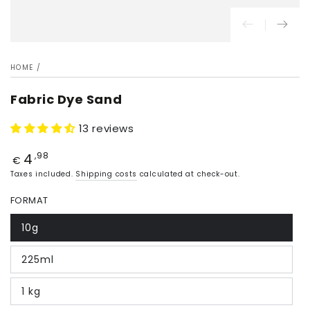
HOME
/
Fabric Dye Sand
13 reviews
4
Price
,98
€
Taxes included.
Shipping costs
calculated at check-out.
FORMAT
10g
225ml
1 kg