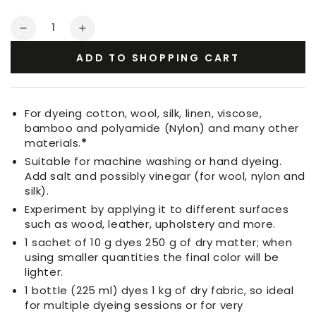
Quantity
Decrease
Increase
quantity
quantity
ADD TO SHOPPING CART
for
for
Fabric
Fabric
Dye
Dye
Sand
Sand
For dyeing cotton, wool, silk, linen, viscose,
bamboo and polyamide (Nylon) and many other
materials.
*
Suitable for machine washing or hand dyeing.
Add salt and possibly vinegar (for wool, nylon and
silk).
Experiment by applying it to different surfaces
such as wood, leather, upholstery and more.
1 sachet of 10 g dyes 250 g of dry matter; when
using smaller quantities the final color will be
lighter.
1 bottle (225 ml) dyes 1 kg of dry fabric, so ideal
for multiple dyeing sessions or for very