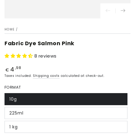
HOME
/
Fabric Dye Salmon Pink
8 reviews
4
Price
,98
€
Taxes included.
Shipping costs
calculated at check-out.
FORMAT
10g
225ml
1 kg