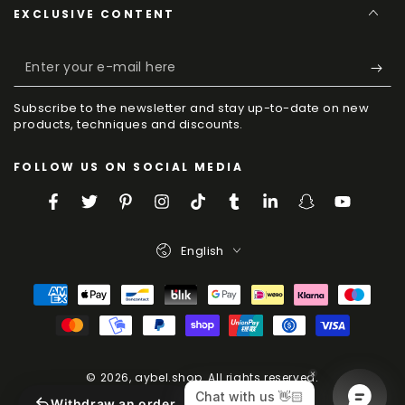
EXCLUSIVE CONTENT
Enter
your
Subscribe to the newsletter and stay up-to-date on new
e-
products, techniques and discounts.
mail
FOLLOW US ON SOCIAL MEDIA
here
Facebook
Twitter
Pinterest
Instagram
TikTok
Tumblr
LinkedIn
Snapchat
YouTube
Language
English
Payment
Methods
© 2026,
aybel.shop
. All rights reserved.
Powered by Shopify
Withdraw an order