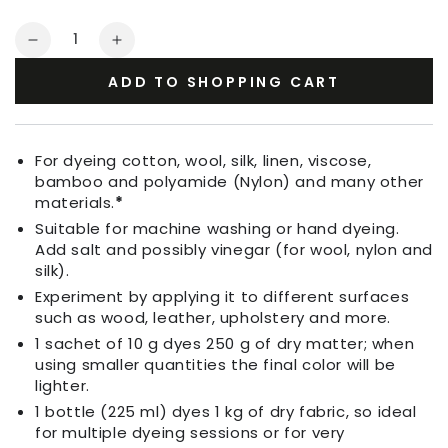
Quantity
Decrease
Increase
quantity
quantity
ADD TO SHOPPING CART
for
for
Fabric
Fabric
Dye
Dye
Salmon
Salmon
For dyeing cotton, wool, silk, linen, viscose,
Pink
Pink
bamboo and polyamide (Nylon) and many other
materials.
*
Suitable for machine washing or hand dyeing.
Add salt and possibly vinegar (for wool, nylon and
silk).
Experiment by applying it to different surfaces
such as wood, leather, upholstery and more.
1 sachet of 10 g dyes 250 g of dry matter; when
using smaller quantities the final color will be
lighter.
1 bottle (225 ml) dyes 1 kg of dry fabric, so ideal
for multiple dyeing sessions or for very