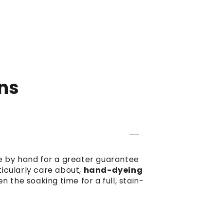
ns
dye by hand for a greater guarantee
ticularly care about,
hand-dyeing
the soaking time for a full, stain-