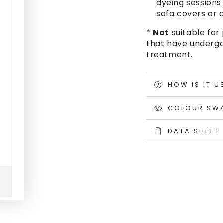
dyeing sessions 
sofa covers or c
*
Not
suitable for 
that have undergo
treatment.
HOW IS IT U
COLOUR SW
DATA SHEET