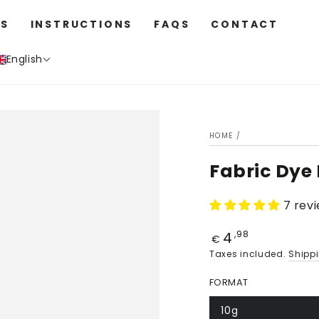
S
INSTRUCTIONS
FAQS
CONTACT
English
HOME
/
Fabric Dye 
7 rev
4
Price
,98
€
Taxes included.
Shipp
FORMAT
10g