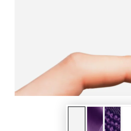
Opens
media
{{
index
}}
in
modal