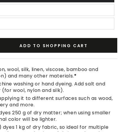
ADD TO SHOPPING CART
se
ty
n, wool, silk, linen, viscose, bamboo and
on) and many other materials.
*
chine washing or hand dyeing. Add salt and
 (for wool, nylon and silk).
pplying it to different surfaces such as wood,
tery and more.
 dyes 250 g of dry matter; when using smaller
nal color will be lighter.
 dyes 1 kg of dry fabric, so ideal for multiple