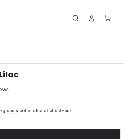
Access
Carello
Lilac
iews
ing costs
calculated at check-out.