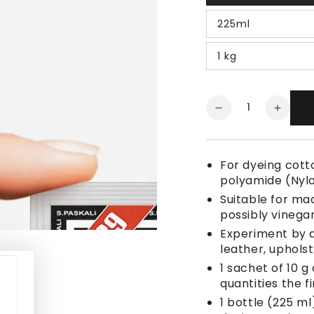
225ml
1 kg
Quantity
Decrease
Increa
quantity
quanti
for
for
Fabric
Fabric
For dyeing cotto
Dye
Dye
polyamide (Nyl
Lilac
Lilac
Suitable for ma
possibly vinegar
Experiment by a
leather, uphols
1 sachet of 10 g
quantities the fi
1 bottle (225 ml)