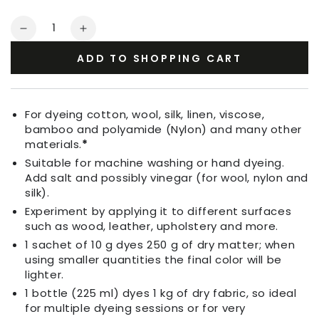
Quantity
Decrease
Increase
quantity
quantity
ADD TO SHOPPING CART
for
for
Fabric
Fabric
Dye
Dye
Dark
Dark
For dyeing cotton, wool, silk, linen, viscose,
Jeans
Jeans
bamboo and polyamide (Nylon) and many other
Blue
Blue
materials.
*
Suitable for machine washing or hand dyeing.
Add salt and possibly vinegar (for wool, nylon and
silk).
Experiment by applying it to different surfaces
such as wood, leather, upholstery and more.
1 sachet of 10 g dyes 250 g of dry matter; when
using smaller quantities the final color will be
lighter.
1 bottle (225 ml) dyes 1 kg of dry fabric, so ideal
for multiple dyeing sessions or for very