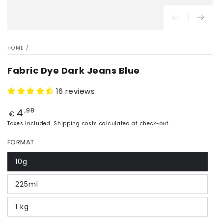
HOME
/
Fabric Dye Dark Jeans Blue
16 reviews
4
Price
,98
€
Taxes included.
Shipping costs
calculated at check-out.
FORMAT
10g
225ml
1 kg