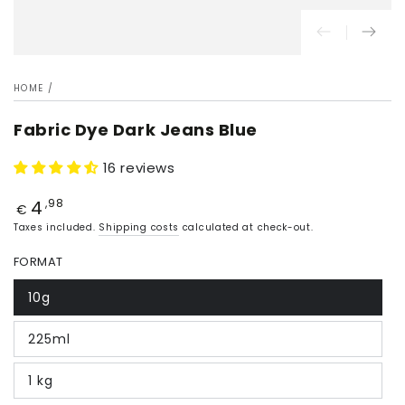
HOME
/
Fabric Dye Dark Jeans Blue
16 reviews
4
Price
,98
€
Taxes included.
Shipping costs
calculated at check-out.
FORMAT
10g
225ml
1 kg