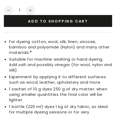
Quantity
Decrease
Increase
quantity
quantity
ADD TO SHOPPING CART
for
for
Fabric
Fabric
Dye
Dye
Dark
Dark
For dyeing cotton, wool, silk, linen, viscose,
Jeans
Jeans
bamboo and polyamide (Nylon) and many other
Blue
Blue
materials.
*
Suitable for machine washing or hand dyeing.
Add salt and possibly vinegar (for wool, nylon and
silk).
Experiment by applying it to different surfaces
such as wood, leather, upholstery and more.
1 sachet of 10 g dyes 250 g of dry matter; when
using smaller quantities the final color will be
lighter.
1 bottle (225 ml) dyes 1 kg of dry fabric, so ideal
for multiple dyeing sessions or for very