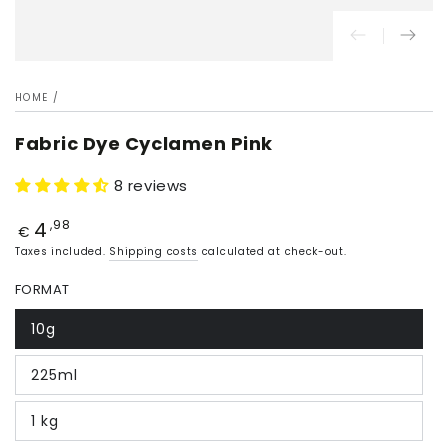
HOME
/
Fabric Dye Cyclamen Pink
8 reviews
4
Price
,98
€
Taxes included.
Shipping costs
calculated at check-out.
FORMAT
10g
225ml
1 kg