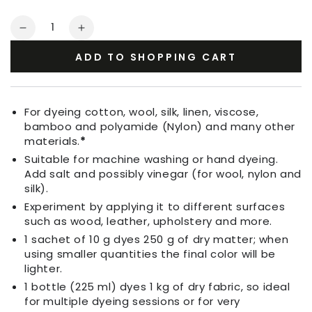
Quantity
Decrease
Increase
quantity
quantity
ADD TO SHOPPING CART
for
for
Fabric
Fabric
Dye
Dye
Cyclamen
Cyclamen
For dyeing cotton, wool, silk, linen, viscose,
Pink
Pink
bamboo and polyamide (Nylon) and many other
materials.
*
Suitable for machine washing or hand dyeing.
Add salt and possibly vinegar (for wool, nylon and
silk).
Experiment by applying it to different surfaces
such as wood, leather, upholstery and more.
1 sachet of 10 g dyes 250 g of dry matter; when
using smaller quantities the final color will be
lighter.
1 bottle (225 ml) dyes 1 kg of dry fabric, so ideal
for multiple dyeing sessions or for very