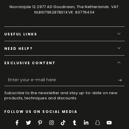
Noordzijde 12 2977 AD Goudriaan, The Netherlands. VAT:
NL861796287B01 KVK: 80776434
USEFUL LINKS
NEED HELP?
EXCLUSIVE CONTENT
Enter
your
Subscribe to the newsletter and stay up-to-date on new
e-
products, techniques and discounts.
mail
FOLLOW US ON SOCIAL MEDIA
here
Facebook
Twitter
Pinterest
Instagram
TikTok
Tumblr
LinkedIn
Snapchat
YouTube