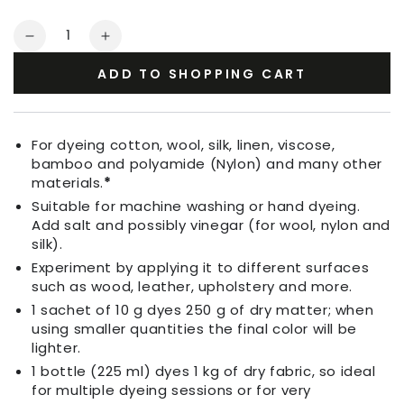
Quantity
Decrease
Increase
quantity
quantity
ADD TO SHOPPING CART
for
for
Fabric
Fabric
Dye
Dye
Cherry
Cherry
For dyeing cotton, wool, silk, linen, viscose,
Red
Red
bamboo and polyamide (Nylon) and many other
materials.
*
Suitable for machine washing or hand dyeing.
Add salt and possibly vinegar (for wool, nylon and
silk).
Experiment by applying it to different surfaces
such as wood, leather, upholstery and more.
1 sachet of 10 g dyes 250 g of dry matter; when
using smaller quantities the final color will be
lighter.
1 bottle (225 ml) dyes 1 kg of dry fabric, so ideal
for multiple dyeing sessions or for very