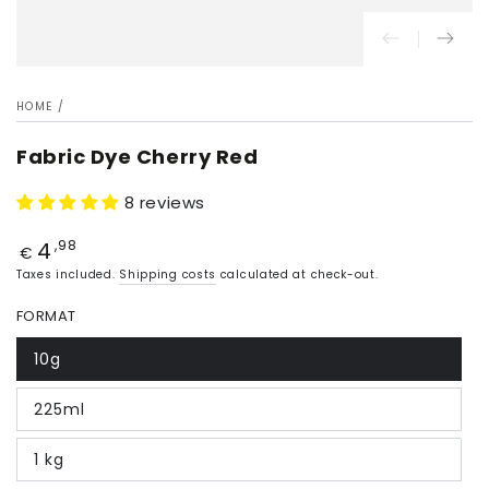
HOME
/
Fabric Dye Cherry Red
8 reviews
4
Price
,98
€
Taxes included.
Shipping costs
calculated at check-out.
FORMAT
10g
225ml
1 kg