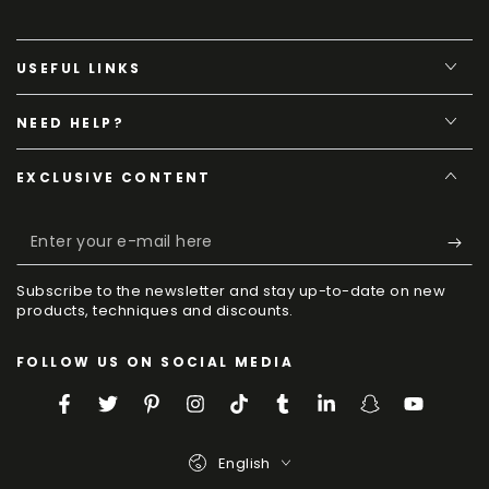
USEFUL LINKS
NEED HELP?
EXCLUSIVE CONTENT
Enter
your
Subscribe to the newsletter and stay up-to-date on new
e-
products, techniques and discounts.
mail
FOLLOW US ON SOCIAL MEDIA
here
Facebook
Twitter
Pinterest
Instagram
TikTok
Tumblr
LinkedIn
Snapchat
YouTube
Language
English