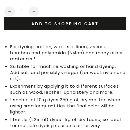
Quantity
Decrease
Increase
quantity
quantity
ADD TO SHOPPING CART
for
for
Fabric
Fabric
Dye
Dye
Ash
Ash
For dyeing cotton, wool, silk, linen, viscose,
Grey
Grey
bamboo and polyamide (Nylon) and many other
materials.
*
Suitable for machine washing or hand dyeing.
Add salt and possibly vinegar (for wool, nylon and
silk).
Experiment by applying it to different surfaces
such as wood, leather, upholstery and more.
1 sachet of 10 g dyes 250 g of dry matter; when
using smaller quantities the final color will be
lighter.
1 bottle (225 ml) dyes 1 kg of dry fabric, so ideal
for multiple dyeing sessions or for very