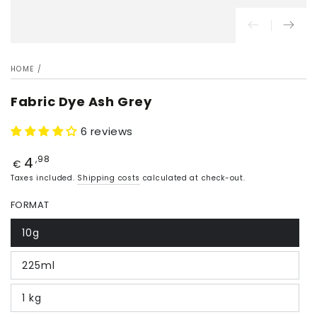
HOME
/
Fabric Dye Ash Grey
6 reviews
4
Price
,98
€
Taxes included.
Shipping costs
calculated at check-out.
FORMAT
10g
225ml
1 kg