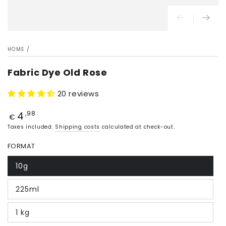
HOME
/
Fabric Dye Old Rose
20 reviews
4
Price
,98
€
Taxes included.
Shipping costs
calculated at check-out.
FORMAT
10g
225ml
1 kg