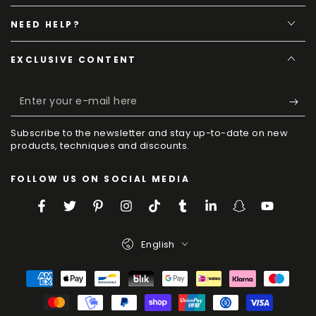
NEED HELP?
EXCLUSIVE CONTENT
Enter
your
Subscribe to the newsletter and stay up-to-date on new
e-
products, techniques and discounts.
mail
FOLLOW US ON SOCIAL MEDIA
here
Facebook
Twitter
Pinterest
Instagram
TikTok
Tumblr
LinkedIn
Snapchat
YouTube
Language
English
Payment
Methods