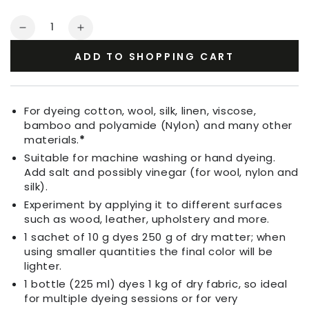
Quantity
Decrease
Increase
quantity
quantity
ADD TO SHOPPING CART
for
for
Fabric
Fabric
Dye
Dye
Old
Old
For dyeing cotton, wool, silk, linen, viscose,
Rose
Rose
bamboo and polyamide (Nylon) and many other
materials.
*
Suitable for machine washing or hand dyeing.
Add salt and possibly vinegar (for wool, nylon and
silk).
Experiment by applying it to different surfaces
such as wood, leather, upholstery and more.
1 sachet of 10 g dyes 250 g of dry matter; when
using smaller quantities the final color will be
lighter.
1 bottle (225 ml) dyes 1 kg of dry fabric, so ideal
for multiple dyeing sessions or for very