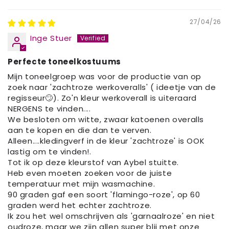
27/04/26
Inge Stuer
Perfecte toneelkostuums
Mijn toneelgroep was voor de productie van op
zoek naar 'zachtroze werkoveralls' ( ideetje van de
regisseur🙄). Zo'n kleur werkoverall is uiteraard
NERGENS te vinden....
We besloten om witte, zwaar katoenen overalls
aan te kopen en die dan te verven.
Alleen....kledingverf in de kleur 'zachtroze' is OOK
lastig om te vinden!.
Tot ik op deze kleurstof van Aybel stuitte.
Heb even moeten zoeken voor de juiste
temperatuur met mijn wasmachine.
90 graden gaf een soort 'flamingo-roze', op 60
graden werd het echter zachtroze.
Ik zou het wel omschrijven als 'garnaalroze' en niet
oudroze, maar we zijn allen super blij met onze